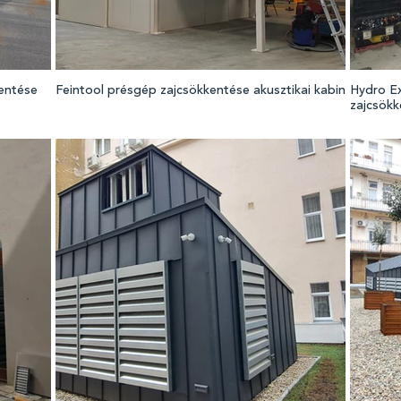
kentése
Feintool présgép zajcsökkentése akusztikai kabin
Hydro Ex
zajcsökk