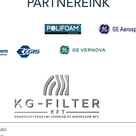
PARTNEREINK
tató
eg.