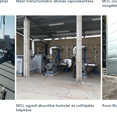
épház
Mavír transzformátor állomás zajcsökkentése
MOL csur
vizsgála
MOL egyedi akusztikai burkolat és csőhéjalás
Rossi Bi
kiépítése