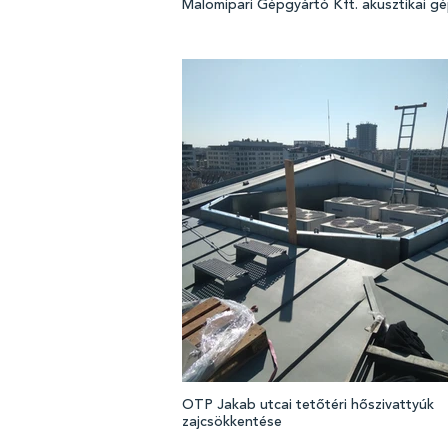
Malomipari Gépgyártó Kft. akusztikai g
OTP Jakab utcai tetőtéri hőszivattyúk
zajcsökkentése