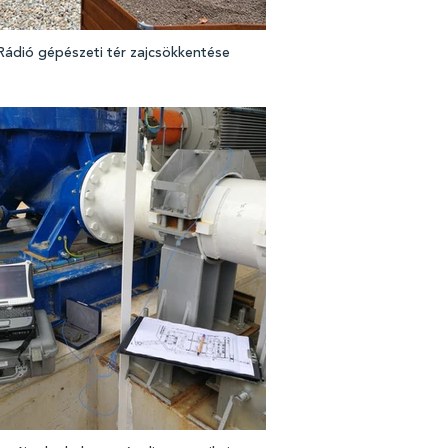
ádió gépészeti tér zajcsökkentése