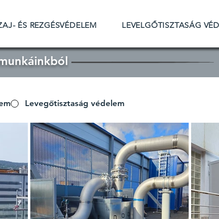
ZAJ- ÉS REZGÉSVÉDELEM
LEVELGŐTISZTASÁG VÉ
 munkáinkból
lem
Levegőtisztaság védelem