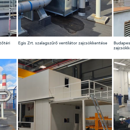
tőtéri
Egis Zrt. szalagszűrő ventilátor zajcsökkentése
Budapest
zajcsök