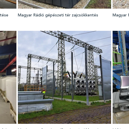
ntése
Magyar Rádió gépészeti tér zajcsökkentés
Magyar R