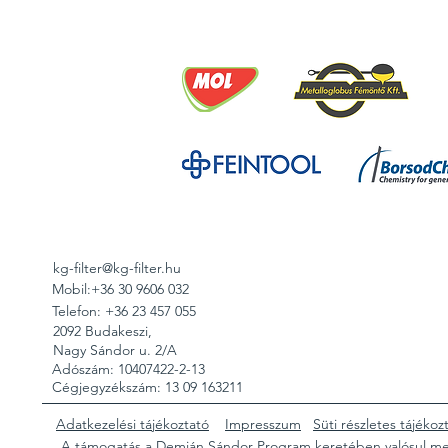
kg-filter@kg-filter.hu
Mobil:+36 30 9606 032
Telefon: +36 23 457 055
2092 Budakeszi,
Nagy Sándor u. 2/A
Adószám: 10407422-2-13
Cégjegyzékszám: 13 09 163211
Adatkezelési tájékoztató
Impresszum
Süti részletes tájékoz
A támogatás a Demján Sándor Program keretében valósul m