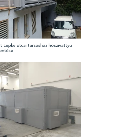
 Lepke utcai társasház hőszivattyú
kentése