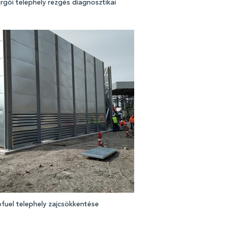
gói telephely rezgés diagnosztikai
t
ofuel telephely zajcsökkentése