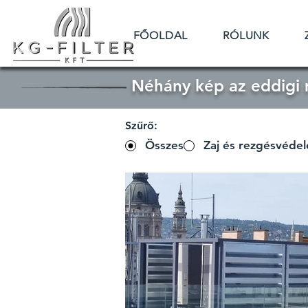
FŐOLDAL
RÓLUNK
Néhány kép az eddigi
Szűrő:
Összes
Zaj és rezgésvéde