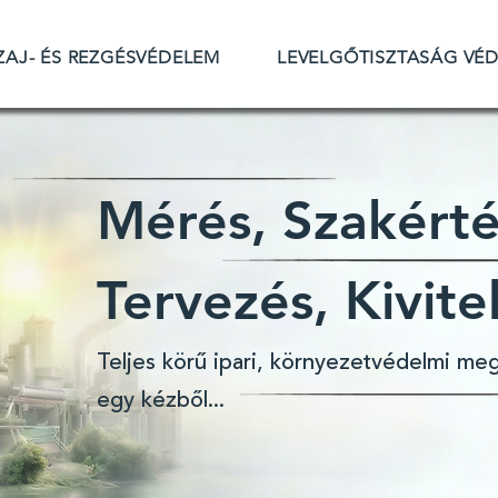
ZAJ- ÉS REZGÉSVÉDELEM
LEVELGŐTISZTASÁG VÉ
Mérés, Szakért
Tervezés, Kivite
Teljes körű ipari, környezetvédelmi me
egy kézből...