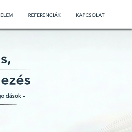
DELEM
REFERENCIÁK
KAPCSOLAT
és,
lezés
goldások -