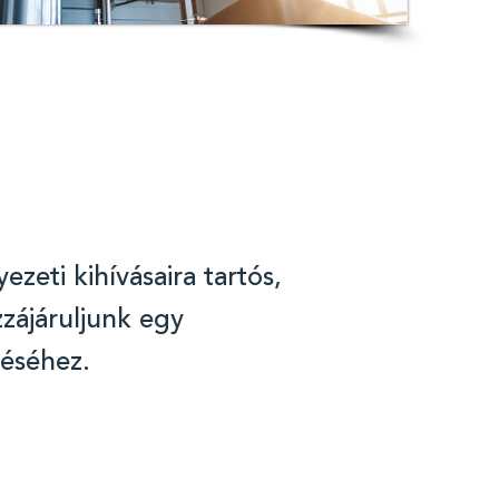
zeti kihívásaira tartós,
zájáruljunk egy
éséhez.