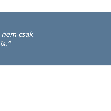
 nem csak
is.”