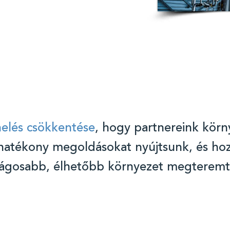
elés csökkentése
, hogy partnereink környe
hatékony megoldásokat nyújtsunk, és hoz
ságosabb, élhetőbb környezet megteremt