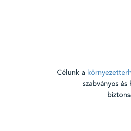
Célunk a
környezetterh
szabványos és 
bizton