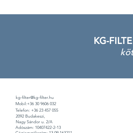
KG-FILTE
köt
kg-filter@kg-filter.hu
Mobil:+36 30 9606 032
Telefon: +36 23 457 055
2092 Budakeszi,
Nagy Sándor u. 2/A
Adószám: 10407422-2-13
Cégjegyzékszám: 13 09 163211