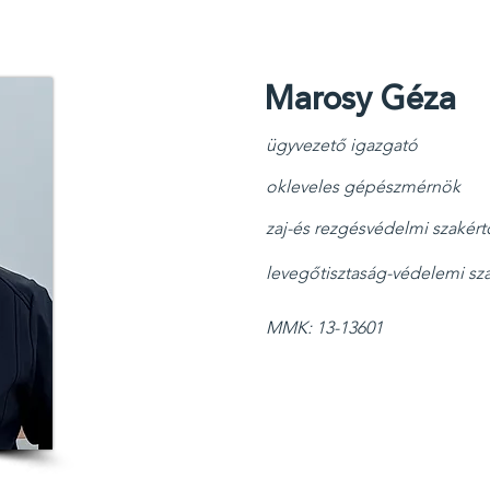
Marosy Géza
ügyvezető igazgató
​
okleveles gépészmérnök
zaj-és rezgésvédelmi szakért
levegőtisztaság-védelemi sz
MMK: 13-13601